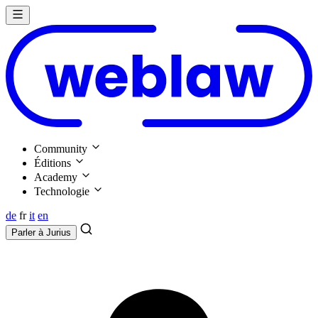
Community
Éditions
Academy
Technologie
de
fr
it
en
Parler à
Jurius