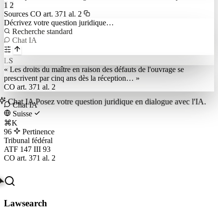
1
2
Sources
CO art. 371 al. 2
Décrivez votre question juridique…
Recherche standard
Chat IA
L
S
« Les droits du maître en raison des défauts de l'ouvrage se
prescrivent par cinq ans dès la réception… »
CO art. 371 al. 2
Chat IA
Posez votre question juridique en dialogue avec l'IA.
Chat IA
Suisse
⌘K
96
Pertinence
Tribunal fédéral
ATF 147 III 93
CO art. 371 al. 2
Lawsearch